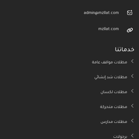
admin@mzllat.com
mzllat.com
خدماتنا
مظلات مواقف عامة
مظلات شد إنشائي
مظلات لكسان
مظلات متحركة
مظلات مدارس
برجولات