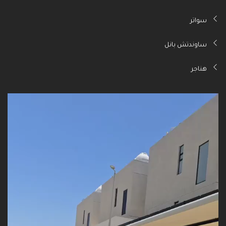
سواتر
ساوندتش بانل
هناجر
مشغل
الفيديو