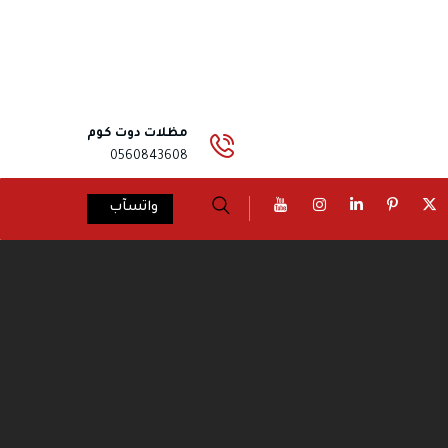
مظلات دوت كوم
0560843608
واتسآب